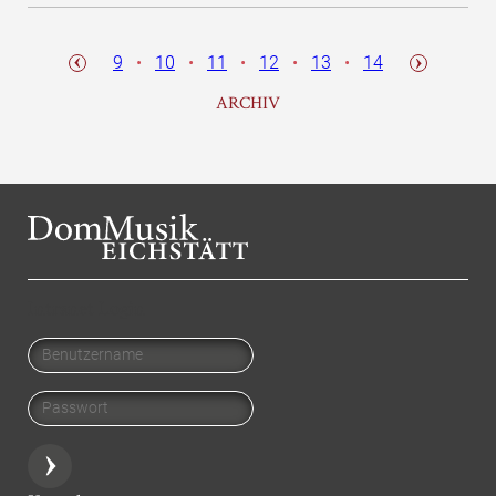
9
10
11
12
13
14
ARCHIV
Intranet Login
Benutzername
Passwort