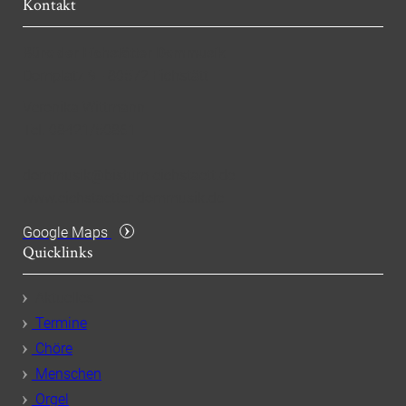
Kontakt
Büro der Eichstätter Dommusik
Domplatz 9 - 80572 Eichstätt
Veronika Wittmann
Tel. 08421/50861
dommusik@bistum-eichstaett.de
www.eichstaetter-dommusik.de
Google Maps
Quicklinks
Aktuelles
Termine
Chöre
Menschen
Orgel