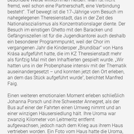
fremd, weil schon eine Partnerschaft, eine Verbindung
besteht“. Tief bewegt ist die 17-Jährige vom Besuch im
nahegelegenen Theresienstadt, das in der Zeit des
Nationalsozialismus als Konzentrationslager diente. Der
Besuch im einstigen Ghetto mit den Baracken und
Gefängniszellen ist für die Jugendkantorei auch deshalb
ein besonderer Programmpunkt, weil der Chor im
vergangenen Jahr die Kinderoper „Brundibar“ von Hans
Krása aufgeführt hatte, die im KZ Theresienstadt mehr
als fünfzig Mal mit den Inhaftierten gespielt wurde. „Wir
hatten uns in der Probenphase intensiv mit der Thematik
auseinandergesetzt – und konnten jetzt den Ort erleben,
an dem das Stück aufgeführt wurde“, berichtet Manfred
Faig.
Einen weiteren emotionalen Moment erleben schließlich
Johanna Porsch und ihre Schwester Annegret, als der
Bus auf einer der Fahrten einen Umweg nimmt und an
einer winzigen Häusersiedlung hält. Ihre Uroma war
zwanzig Kilometer von Leitmeritz entfernt
aufgewachsen, jedoch nach dem Krieg aus ihrem Haus
vertrieben worden. Ein Foto vom Haus hatte die Uroma,