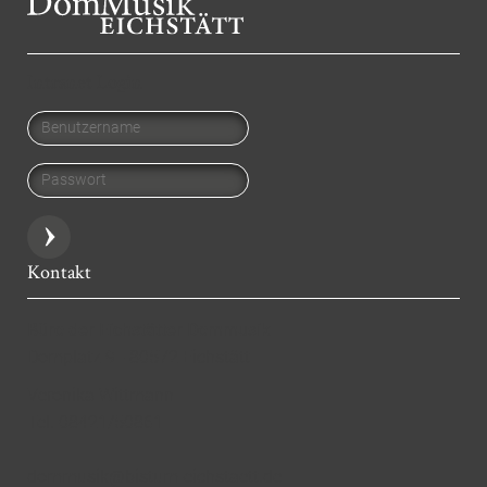
Intranet Login
Benutzername
Passwort
Kontakt
Büro der Eichstätter Dommusik
Domplatz 9 - 80572 Eichstätt
Veronika Wittmann
Tel. 08421/50861
dommusik@bistum-eichstaett.de