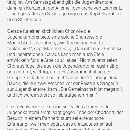
tätig ist. Am Samstagabend gibt die Jugendkantorei
dann ein Konzert in der Allerheiligenkirche von Leitmeritz
– und gestaltet am Sonntagmorgen das Kapitelsamt im
Dom St. Stephan.
Gerade für einen kirchlichen Chor wie die
Jugendkantorei biete eine solche Chorreise die
Möglichkeit zu erfahren, „wie Kirche andernorts
funktioniert“, sagt Manfred Faig. „Das gibt neue Einblicke
und Inspirationen. Daraus kann man auch Ziele
entwickeln für die Arbeit zu Hause.“ Nicht zuletzt seien
Chorausflüge, die auch die Jugendkantorei regelmäßig
unternimmt, wichtig, um den Zusammenhalt in der
Gruppe zu stärken. Das erlebt auch die 14-jährige Julia
Bauch, die nur zwei Wochen vor der Reise als Sängerin
zur Jugendkantorei kam. „Die Gemeinschaft ist megatoll,
und ich wurde sofort so lieb aufgenommen.“
Luzia Schweizer, die schon seit vielen Jahren in der
Jugendkantorei singt, sagt gegen Ende der Chorfahrt, der
Besuch in einem Partnerbistum sei eine schöne
Erfahrung, „weil man spürt, dass die Leute einen auf
besondere Weise willkommen heißen. Man ist nicht