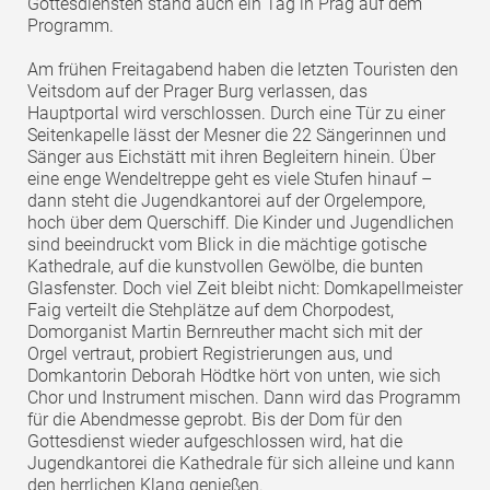
Gottesdiensten stand auch ein Tag in Prag auf dem
Programm.
Am frühen Freitagabend haben die letzten Touristen den
Veitsdom auf der Prager Burg verlassen, das
Hauptportal wird verschlossen. Durch eine Tür zu einer
Seitenkapelle lässt der Mesner die 22 Sängerinnen und
Sänger aus Eichstätt mit ihren Begleitern hinein. Über
eine enge Wendeltreppe geht es viele Stufen hinauf –
dann steht die Jugendkantorei auf der Orgelempore,
hoch über dem Querschiff. Die Kinder und Jugendlichen
sind beeindruckt vom Blick in die mächtige gotische
Kathedrale, auf die kunstvollen Gewölbe, die bunten
Glasfenster. Doch viel Zeit bleibt nicht: Domkapellmeister
Faig verteilt die Stehplätze auf dem Chorpodest,
Domorganist Martin Bernreuther macht sich mit der
Orgel vertraut, probiert Registrierungen aus, und
Domkantorin Deborah Hödtke hört von unten, wie sich
Chor und Instrument mischen. Dann wird das Programm
für die Abendmesse geprobt. Bis der Dom für den
Gottesdienst wieder aufgeschlossen wird, hat die
Jugendkantorei die Kathedrale für sich alleine und kann
den herrlichen Klang genießen.