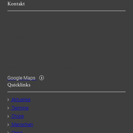
Kontakt
Büro der Eichstätter Dommusik
Domplatz 9 - 80572 Eichstätt
Veronika Wittmann
Tel. 08421/50861
dommusik@bistum-eichstaett.de
www.eichstaetter-dommusik.de
Google Maps
Quicklinks
Aktuelles
Termine
Chöre
Menschen
Orgel