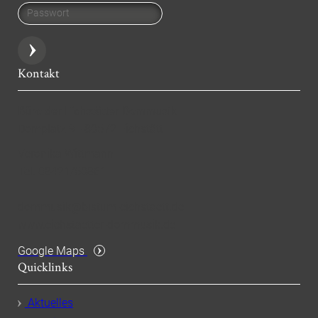
Passwort
Kontakt
Büro der Eichstätter Dommusik
Domplatz 9 - 80572 Eichstätt
Veronika Wittmann
Tel. 08421/50861
dommusik@bistum-eichstaett.de
www.eichstaetter-dommusik.de
Google Maps
Quicklinks
Aktuelles