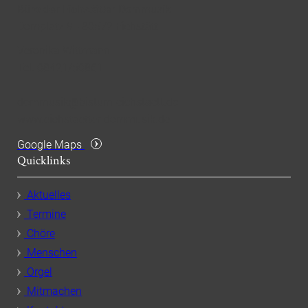
Büro der Eichstätter Dommusik
Domplatz 9 - 80572 Eichstätt
Veronika Wittmann
Tel. 08421/50861
dommusik@bistum-eichstaett.de
www.eichstaetter-dommusik.de
Google Maps
Quicklinks
Aktuelles
Termine
Chöre
Menschen
Orgel
Mitmachen