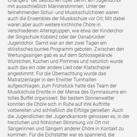
Changers" der deutschen Oper Berlin, ein Jugendchor
mit ausschließlich Männerstimmen. Unter der
teilnehmenden Schul- und Musikschulchören waren
auch die Ensembles der Musikschule vor Ort; Mit dabei
waren aber auch weitere kirchliche Chöre in
verschiedenen Altersgruppen, wie etwa der Kinderchor
der Singschule Koblenz oder der Osnabrücker
Jugendchor. Damit war an den zwei Tagen ein
stilistisches buntes Programm geboten. Zwischen den
Wertungssingen gab es auf dem Schlossgelände
Würstchen, Kuchen und Pommes und natürlich wurde
auch das ein oder andere Lied oder Klatschspiel
angestimmt. Für die Übernachtung wurde das
Matratzenlager in den Erwitter Turnhallen
aufgeschlagen, zum Frühstück hatte das Team der
Musikschule Erwitte in der Mensa des Gymnasiums ein
tolles Buffet organisiert. Bei bestem Sonnenwetter
konnten die Chöre sich in Ruhe auf ihre Auftritte
vorbereiten und schließlich die Erfolge genießen. Auch
die Jugendlichen der Jugendkantorei genossen es, in der
herzlichen und fröhlichen Stimmung vor Ort mit
Sängerinnen und Sängern anderer Chöre in Kontakt zu
kommen. Für die Eichstätter war es spannend, die