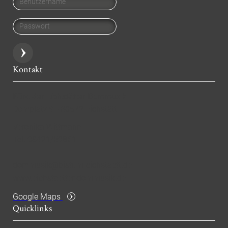
Passwort
Kontakt
Büro der Eichstätter Dommusik
Domplatz 9 - 80572 Eichstätt
Veronika Wittmann
Tel. 08421/50861
dommusik@bistum-eichstaett.de
www.eichstaetter-dommusik.de
Google Maps
Quicklinks