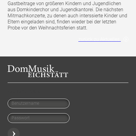
Gastbeitrage von größeren Kindern und Jugendlichen
aus Domkinderchor und Jugendkantorei. Die nächsten
Mitmachkonzerte, zu denen auch interssierte Kinder und
Eltern eingeladen sind, finden wieder bei der letzten
Probe vor den Weihnachtsferien statt.
zurück zu Aktuelles
Intranet Login
Benutzername
Passwort