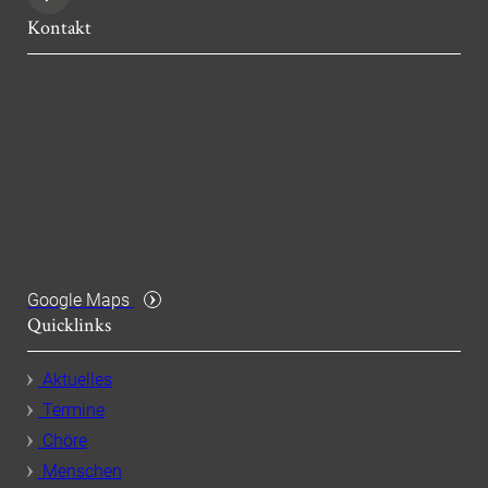
Kontakt
Büro der Eichstätter Dommusik
Domplatz 9 - 80572 Eichstätt
Veronika Wittmann
Tel. 08421/50861
dommusik@bistum-eichstaett.de
www.eichstaetter-dommusik.de
Google Maps
Quicklinks
Aktuelles
Termine
Chöre
Menschen