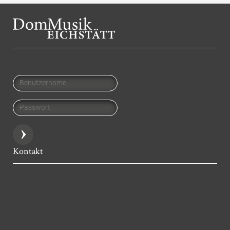
Intranet Login
Benutzername
Passwort
Kontakt
Büro der Eichstätter Dommusik
Domplatz 9 - 80572 Eichstätt
Veronika Wittmann
Tel. 08421/50861