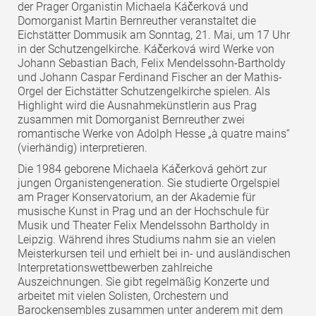
der Prager Organistin Michaela Káčerková und
Domorganist Martin Bernreuther veranstaltet die
Eichstätter Dommusik am Sonntag, 21. Mai, um 17 Uhr
in der Schutzengelkirche. Káčerková wird Werke von
Johann Sebastian Bach, Felix Mendelssohn-Bartholdy
und Johann Caspar Ferdinand Fischer an der Mathis-
Orgel der Eichstätter Schutzengelkirche spielen. Als
Highlight wird die Ausnahmekünstlerin aus Prag
zusammen mit Domorganist Bernreuther zwei
romantische Werke von Adolph Hesse „à quatre mains“
(vierhändig) interpretieren.
Die 1984 geborene Michaela Káčerková gehört zur
jungen Organistengeneration. Sie studierte Orgelspiel
am Prager Konservatorium, an der Akademie für
musische Kunst in Prag und an der Hochschule für
Musik und Theater Felix Mendelssohn Bartholdy in
Leipzig. Während ihres Studiums nahm sie an vielen
Meisterkursen teil und erhielt bei in- und ausländischen
Interpretationswettbewerben zahlreiche
Auszeichnungen. Sie gibt regelmäßig Konzerte und
arbeitet mit vielen Solisten, Orchestern und
Barockensembles zusammen unter anderem mit dem