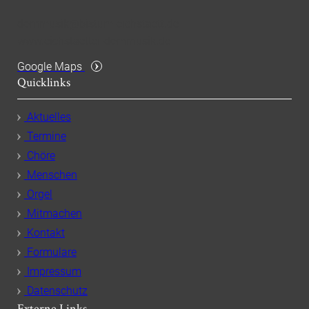
dommusik@bistum-eichstaett.de
www.eichstaetter-dommusik.de
Google Maps
Quicklinks
Aktuelles
Termine
Chöre
Menschen
Orgel
Mitmachen
Kontakt
Formulare
Impressum
Datenschutz
Externe Links