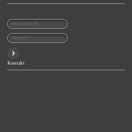
Intranet Login
Benutzername
Passwort
Kontakt
Büro der Eichstätter Dommusik
Domplatz 9 - 80572 Eichstätt
Veronika Wittmann
Tel. 08421/50861
dommusik@bistum-eichstaett.de
www.eichstaetter-dommusik.de